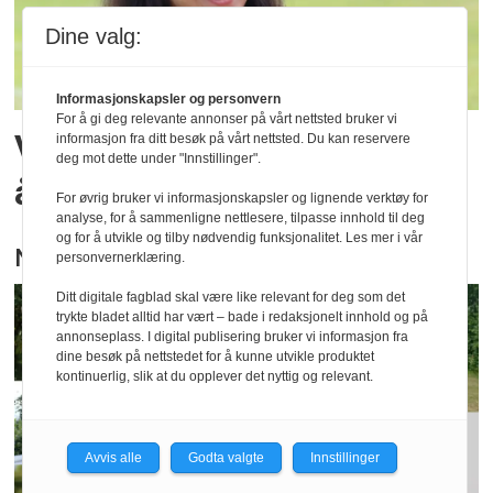
Dine valg:
Informasjonskapsler og personvern
For å gi deg relevante annonser på vårt nettsted bruker vi
Våkner til solstråle uansett
informasjon fra ditt besøk på vårt nettsted. Du kan reservere
deg mot dette under "Innstillinger".
årstid
For øvrig bruker vi informasjonskapsler og lignende verktøy for
analyse, for å sammenligne nettlesere, tilpasse innhold til deg
og for å utvikle og tilby nødvendig funksjonalitet. Les mer i vår
Nytt om navn i bransjen
personvernerklæring.
Ditt digitale fagblad skal være like relevant for deg som det
trykte bladet alltid har vært – bade i redaksjonelt innhold og på
annonseplass. I digital publisering bruker vi informasjon fra
dine besøk på nettstedet for å kunne utvikle produktet
kontinuerlig, slik at du opplever det nyttig og relevant.
Avvis alle
Godta valgte
Innstillinger