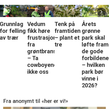
Vedum
Tenk på
Årets
Fredrikst
fikk høre
framtiden
grønne
rehabilite
frustrasjonen
– plant et
park skal
Selbak
fra
tre
løfte fram
kunstgres
grøntbransjen:
de gode
– stiller
– Ta
forbildene
krav om
cowboyene,
– hvilken
organisk
ikke oss
park bør
innfyll og
vinne i
nullutslip
2026?
Fra anonymt til «her er vi!»