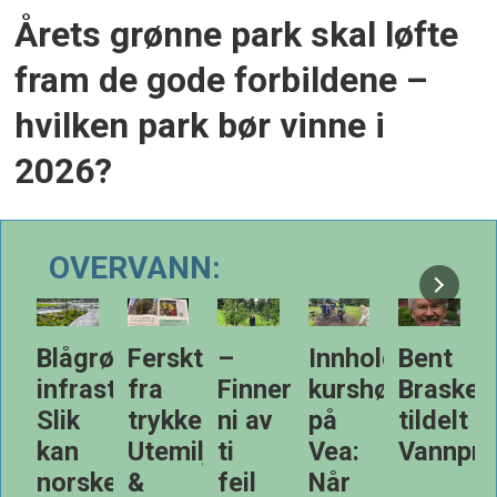
Årets grønne park skal løfte
fram de gode forbildene –
hvilken park bør vinne i
2026?
OVERVANN:
kt
–
Innholdsrik
Bent
Varmere
Kommu
r:
Finner
kurshøst
Braskerud
og
kan
keriet!
ni av
på
tildelt
våtere
kreve
iljø
ti
Vea:
Vannprisen
klima
private
i
feil
Når
- hva
tiltak