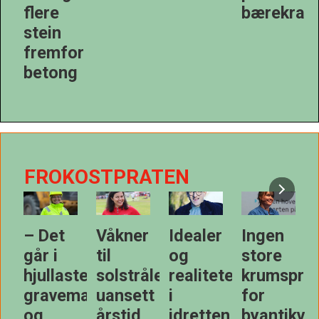
bærekraft
or
g
FROKOSTPRATEN
r
Idealer
Ingen
Morgenfugl
–
og
store
på tom
Havregrøt
åle
realiteter
krumspring
mage
med
tt
i
for
multer
idretten
byantikvaren
er en