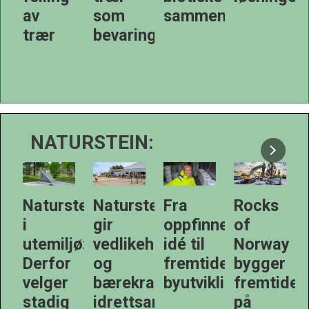
som
sammenhenger
En
bevaringsstrategi
gjensidig
avhengigh
NATURSTEIN:
tein
Naturstein
Fra
Rocks
Terrengm
gir
oppfinnerens
of
i
jø:
vedlikeholdsfrie
idé til
Norway
naturstein
r
og
fremtidens
bygger
Snart
bærekraftige
byutvikling
fremtiden
kommer
idrettsanlegg
på
standardo