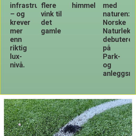
himmel
med
masteroppgave
veistrekn
l
naturen:
om
på
Norske
hyttekultur
Sotra
Naturlekeplasser
til
og
debuterer
topps i
Hvarnes
på
Norsk
Park-
lyspris
og
2024
anleggsmessen