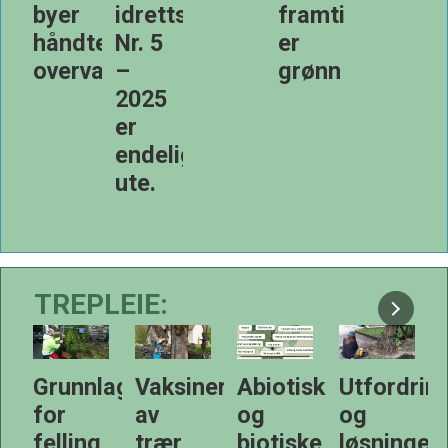
ttsanlegg
framtida
gjør
mot
er
vi?
overvan
grønn
5
lig
TREPLEIE:
PLUSS
lag
Vaksinering
Abiotiske
Utfordringer
Bytrær
av
og
og
og
trær
biotiske
løsninger
menneske