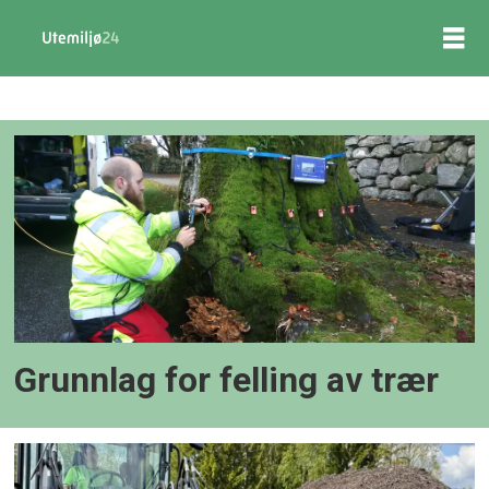
Forsiden
-
utemiljo24
Grunnlag for felling av trær