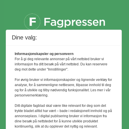
Dine valg:
Informasjonskapsler og personvern
For å gi deg relevante annonser på vårt nettsted bruker vi
informasjon fra ditt besøk på vårt nettsted. Du kan reservere
deg mot dette under "Innstillinger".
For øvrig bruker vi informasjonskapsler og lignende verktøy for
analyse, for å sammenligne nettlesere, tilpasse innhold til deg
og for å utvikle og tilby nødvendig funksjonalitet. Les mer i vår
personvernerklæring.
© Utemiljø24 & Idrettsanlegg 2024
Ditt digitale fagblad skal være like relevant for deg som det
Materialet er vernet etter åndsverkloven.
trykte bladet alltid har vært – bade i redaksjonelt innhold og på
annonseplass. I digital publisering bruker vi informasjon fra
Uten uttrykkelig samtykke er
dine besøk på nettstedet for å kunne utvikle produktet
eksemplarfremstilling bare tillatt når det er
kontinuerlig, slik at du opplever det nyttig og relevant.