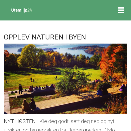
OPPLEV NATUREN I BYEN
NYT HØSTEN:
Kle deg godt, sett deg ned og nyt
utsikten og fargeprakten fra Ekebergparken i Oslo.