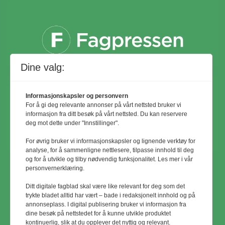
Dine valg:
Informasjonskapsler og personvern
For å gi deg relevante annonser på vårt nettsted bruker vi
informasjon fra ditt besøk på vårt nettsted. Du kan reservere
deg mot dette under "Innstillinger".
For øvrig bruker vi informasjonskapsler og lignende verktøy for
analyse, for å sammenligne nettlesere, tilpasse innhold til deg
og for å utvikle og tilby nødvendig funksjonalitet. Les mer i vår
personvernerklæring.
© Utemiljø24 & Idrettsanlegg 2024
Ditt digitale fagblad skal være like relevant for deg som det
Materialet er vernet etter åndsverkloven.
trykte bladet alltid har vært – bade i redaksjonelt innhold og på
annonseplass. I digital publisering bruker vi informasjon fra
Uten uttrykkelig samtykke er
dine besøk på nettstedet for å kunne utvikle produktet
eksemplarfremstilling bare tillatt når det er
kontinuerlig, slik at du opplever det nyttig og relevant.