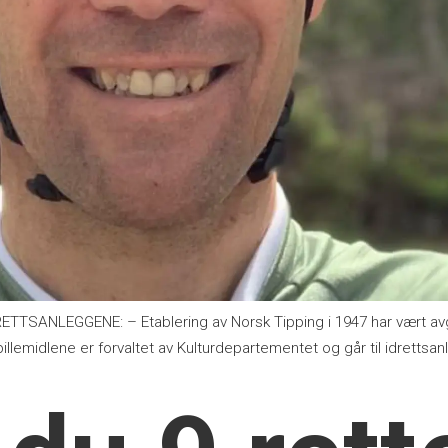
ANLEGGENE: – Etablering av Norsk Tipping i 1947 har vært avgj
llemidlene er forvaltet av Kulturdepartementet og går til idrettsan