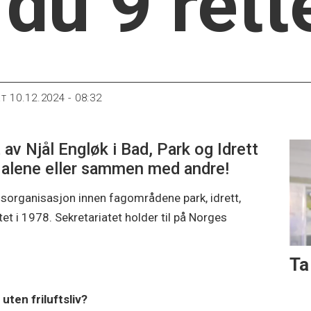
 du 9 rett
10.12.2024 - 08:32
RT
 av Njål Engløk i Bad, Park og Idrett
n alene eller sammen med andre!
organisasjon innen fagområdene park, idrett,
tet i 1978. Sekretariatet holder til på Norges
Ta
ten friluftsliv?