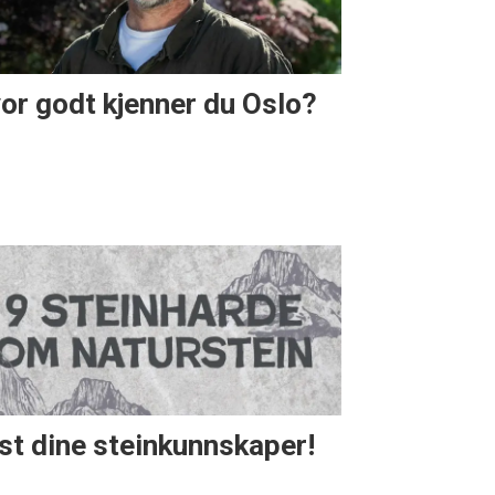
or godt kjenner du Oslo?
st dine steinkunnskaper!