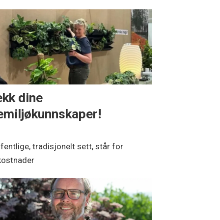
ekk dine
emiljøkunnskaper!
entlige, tradisjonelt sett, står for
 kostnader