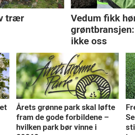
v trær
Vedum fikk hør
grøntbransjen
ikke oss
et
Årets grønne park skal løfte
Fr
fram de gode forbildene –
Se
hvilken park bør vinne i
st