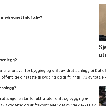
medregnet friluftsliv?
Sj
ut
ttsanlegg?
 eller ansvar for bygging og drift av idrettsanlegg b) Det off
offentlige gir støtte til bygging og drift inntil 1/3 av totale
tsanlegg?
drettslagene står for aktiviteter, drift og bygging av
3 av aktiviteter og driftskostnader, det øvrige dekkes av