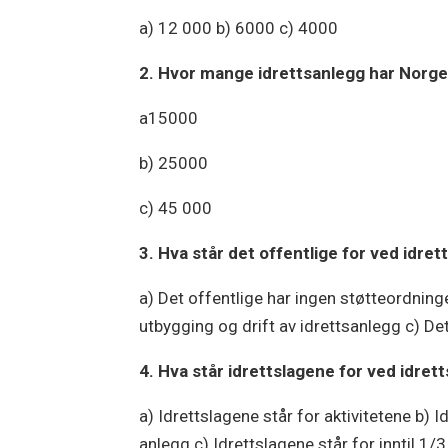
a) 12 000 b) 6000 c) 4000
2. Hvor mange idrettsanlegg har Norge 
a15000
b) 25000
c) 45 000
3. Hva står det offentlige for ved idre
a) Det offentlige har ingen støtteordninger
utbygging og drift av idrettsanlegg c) Det 
4. Hva står idrettslagene for ved idret
a) Idrettslagene står for aktivitetene b) I
anlegg c) Idrettslagene står for inntil 1/