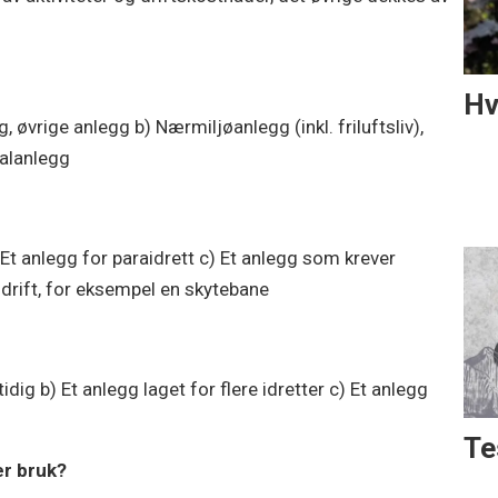
Hv
g, øvrige anlegg b) Nærmiljøanlegg (inkl. friluftsliv),
alanlegg
) Et anlegg for paraidrett c) Et anlegg som krever
 drift, for eksempel en skytebane
dig b) Et anlegg laget for flere idretter c) Et anlegg
Te
er bruk?