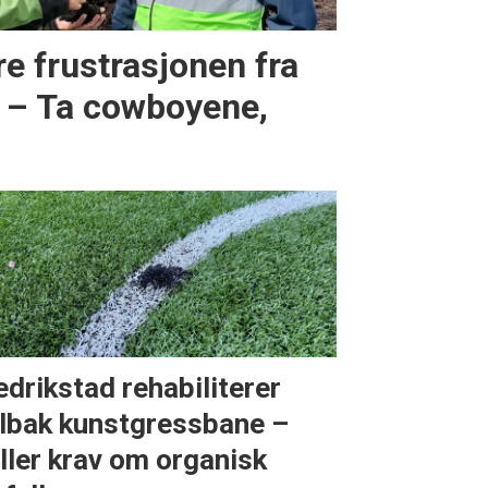
e frustrasjonen fra
: – Ta cowboyene,
edrikstad rehabiliterer
lbak kunstgressbane –
iller krav om organisk