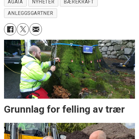
AGAIA
NYHETER
BÆREKRAFT
ANLEGGSGARTNER
Grunnlag for felling av trær