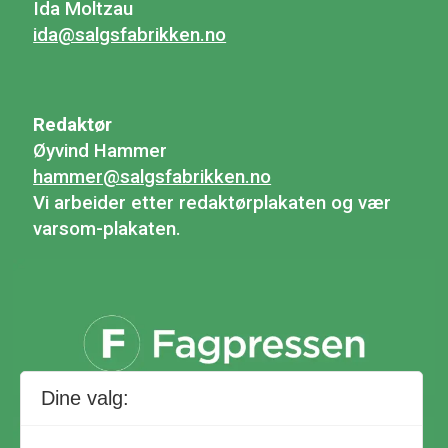
Ida Moltzau
ida@salgsfabrikken.no
Redaktør
Øyvind Hammer
hammer@salgsfabrikken.no
Vi arbeider etter redaktørplakaten og vær
varsom-plakaten.
Dine valg: