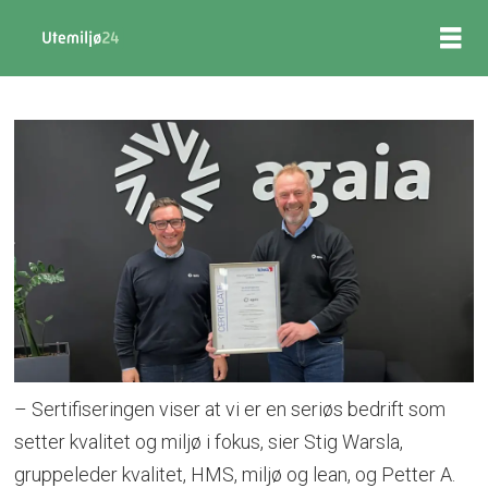
– Sertifiseringen viser at vi er en seriøs bedrift som
setter kvalitet og miljø i fokus, sier Stig Warsla,
gruppeleder kvalitet, HMS, miljø og lean, og Petter A.