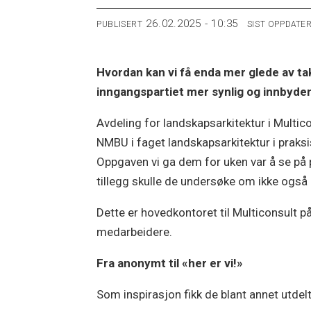
26.02.2025 - 10:35
PUBLISERT
SIST OPPDATE
Hvordan kan vi få enda mer glede av ta
inngangspartiet mer synlig og innbyde
Avdeling for landskapsarkitektur i Multic
NMBU i faget landskapsarkitektur i praks
Oppgaven vi ga dem for uken var å se på po
tillegg skulle de undersøke om ikke også
Dette er hovedkontoret til Multiconsult p
medarbeidere.
Fra anonymt til «her er vi!»
Som inspirasjon fikk de blant annet utde