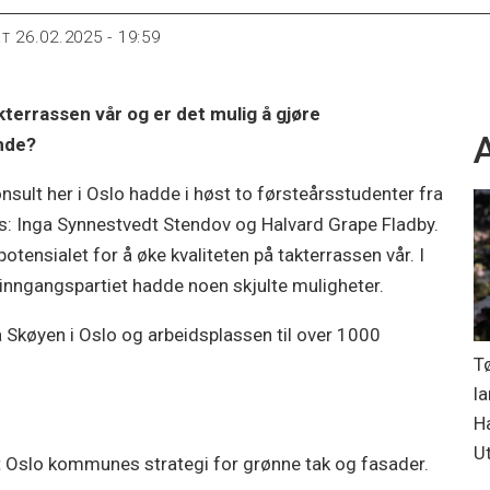
26.02.2025 - 19:59
RT
kterrassen vår og er det mulig å gjøre
A
nde?
onsult her i Oslo hadde i høst to førsteårsstudenter fra
is: Inga Synnestvedt Stendov og Halvard Grape Fladby.
tensialet for å øke kvaliteten på takterrassen vår. I
 inngangspartiet hadde noen skjulte muligheter.
å Skøyen i Oslo og arbeidsplassen til over 1000
T
la
Ha
Ut
lt Oslo kommunes strategi for grønne tak og fasader.