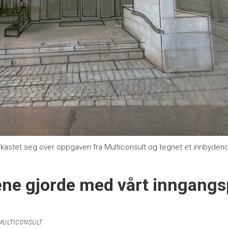
stet seg over oppgaven fra Multiconsult og tegnet et innbydende
ene gjorde med vårt inngangsp
MULTICONSULT