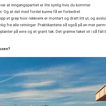
 var at inngangspartiet er lite synlig hvis du kommer
ei. Og at det med fordel kunne få en forbedret
 opp et grep hvor rekkverk er montert og dratt litt ut, og av
ig fra alle retninger. Praktikantene så også på en mer perma
planter på wire og et grønt tak. Det grønne taket vil i så fa
assen?