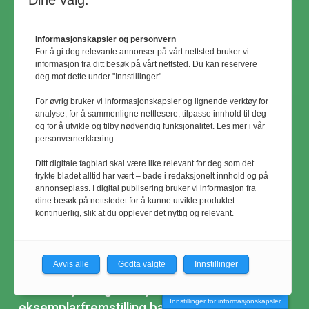
Dine valg:
Informasjonskapsler og personvern
For å gi deg relevante annonser på vårt nettsted bruker vi
informasjon fra ditt besøk på vårt nettsted. Du kan reservere
deg mot dette under "Innstillinger".
For øvrig bruker vi informasjonskapsler og lignende verktøy for
analyse, for å sammenligne nettlesere, tilpasse innhold til deg
og for å utvikle og tilby nødvendig funksjonalitet. Les mer i vår
personvernerklæring.
Ditt digitale fagblad skal være like relevant for deg som det
trykte bladet alltid har vært – bade i redaksjonelt innhold og på
annonseplass. I digital publisering bruker vi informasjon fra
dine besøk på nettstedet for å kunne utvikle produktet
kontinuerlig, slik at du opplever det nyttig og relevant.
© Utemiljø24 & Idrettsanlegg 2024
Avvis alle
Godta valgte
Innstillinger
Materialet er vernet etter åndsverkloven.
Uten uttrykkelig samtykke er
Innstillinger for informasjonskapsler
eksemplarfremstilling bare tillatt når det er