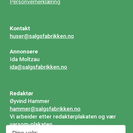
Personvernerklæring
Kontakt
huser@salgsfabrikken.no
Annonsere
Ida Moltzau
ida@salgsfabrikken.no
Redaktør
Øyvind Hammer
hammer@salgsfabrikken.no
Vi arbeider etter redaktørplakaten og vær
varsom-plakaten.