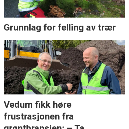
Grunnlag for felling av trær
Vedum fikk høre
frustrasjonen fra
grøntbransjen: – Ta