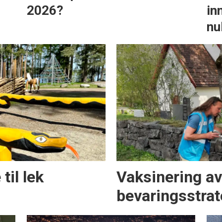
2026?
in
nu
til lek
Vaksinering a
bevaringsstrat