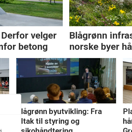
 Derfor velger
Blågrønn infras
emfor betong
norske byer h
Blågrønn byutvikling: Fra
Pl
tiltak til styring og
hå
g
risikohåndtering
Gr
i