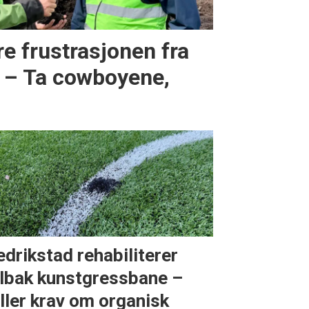
e frustrasjonen fra
: – Ta cowboyene,
edrikstad rehabiliterer
lbak kunstgressbane –
iller krav om organisk