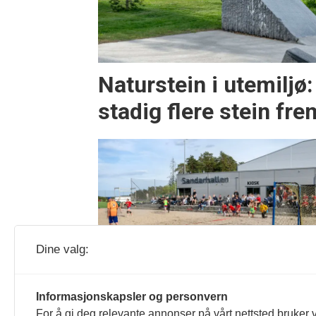
Naturstein i utemiljø:
stadig flere stein fr
Dine valg:
Naturstein gir
vedlikeholdsfrie og
Informasjonskapsler og personvern
bærekraftige idrettsanleg
For å gi deg relevante annonser på vårt nettsted bruker v