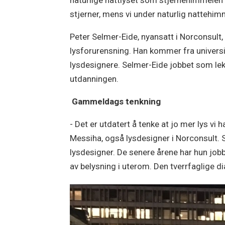
naturlige nattlyset som stjernehimmelen g
stjerner, mens vi under naturlig nattehim
Peter Selmer-Eide, nyansatt i Norconsult, 
lysforurensning. Han kommer fra universi
lysdesignere. Selmer-Eide jobbet som lek
utdanningen.
Gammeldags tenkning
- Det er utdatert å tenke at jo mer lys vi 
Messiha, også lysdesigner i Norconsult.
lysdesigner. De senere årene har hun job
av belysning i uterom. Den tverrfaglige d