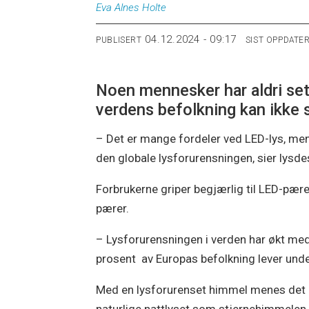
Eva Alnes
Holte
04.12.2024 - 09:17
PUBLISERT
SIST OPPDATE
Noen mennesker har aldri set
verdens befolkning kan ikke s
– Det er mange fordeler ved LED-lys, men
den globale lysforurensningen, sier lysde
Forbrukerne griper begjærlig til LED-pær
pærer.
– Lysforurensningen i verden har økt med
prosent av Europas befolkning lever unde
Med en lysforurenset himmel menes det at 