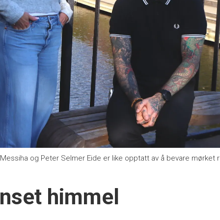
essiha og Peter Selmer Eide er like opptatt av å bevare mørket 
enset himmel