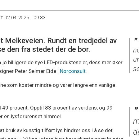
02.04.2025 - 09:33
RT
t Melkeveien. Rundt en tredjedel av
e den fra stedet der de bor.
no
u
 jo billigere de nye LED-produktene er, dess mer øker
se
signer Peter Selmer Eide i
Norconsult.
ene som koster mindre og varer lengre enn vanlige
 49 prosent. Opptil 83 prosent av verdens, og 99
r en lysforurenset himmel.
m
d
bruk av kunstig tilført lys hindrer oss i å se det