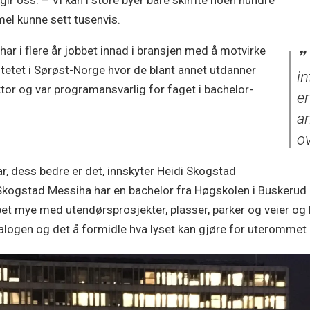
ir oss. – Vi kan i store byer bare skimte noen hundre
mel kunne sett tusenvis.
har i flere år jobbet innad i bransjen med å motvirke
tetet i Sørøst-Norge hvor de blant annet utdanner
in
tor og var programansvarlig for faget i bachelor-
er
an
ov
har, dess bedre er det, innskyter Heidi Skogstad
 Skogstad Messiha har en bachelor fra Høgskolen i Buskerud
bet mye med utendørsprosjekter, plasser, parker og veier og
ialogen og det å formidle hva lyset kan gjøre for uterommet h