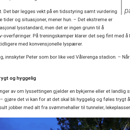
p
set. Det bør legges vekt på en tidsstyring samt vurdering
like tider og situasjoner, mener hun. – Det ekstreme er
asjonal lysstandard, men det er ingen grunn til å
tv-overføringer. På treningskamper klarer det seg fint med å 
 tidligere med konvensjonelle lyspærer.
ring, innskyter Peter som bor like ved Vålerenga stadion. – Nå
rygt og hyggelig
er av om lyssettingen gjelder en bykjerne eller et landlig s
jøre det vi kan for at det skal bli hyggelig og føles trygt 
lt jobber med alt fra svømmehaller til tunneler, lekeplasser