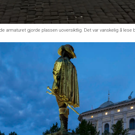
rmaturet gjorde plassen uoversiktlig. Det var vanskelig å lese