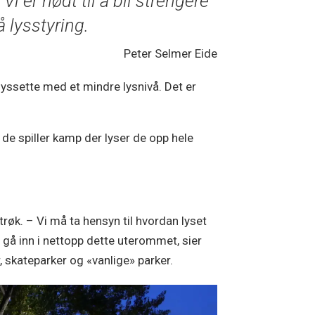
Vi er nødt til å bli strengere
å lysstyring.
Peter Selmer Eide
lyssette med et mindre lysnivå. Det er
r de spiller kamp der lyser de opp hele
trøk. – Vi må ta hensyn til hvordan lyset
å gå inn i nettopp dette uterommet, sier
, skateparker og «vanlige» parker.