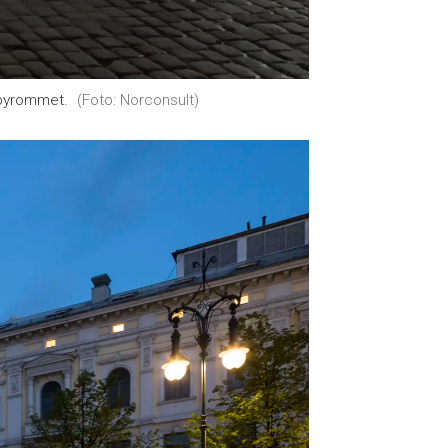
 byrommet.
(Foto: Norconsult)