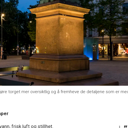
re torget mer oversiktlig og å fremheve de detaljene som er med
mper
nn, frisk luft og stillhet.