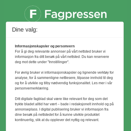
Dine valg:
Informasjonskapsler og personvern
For å gi deg relevante annonser på vårt nettsted bruker vi
informasjon fra ditt besøk på vårt nettsted. Du kan reservere
deg mot dette under "Innstillinger".
For øvrig bruker vi informasjonskapsler og lignende verktøy for
analyse, for å sammenligne nettlesere, tilpasse innhold til deg
og for å utvikle og tilby nødvendig funksjonalitet. Les mer i vår
personvernerklæring.
© Utemiljø24 & Idrettsanlegg 2024
Ditt digitale fagblad skal være like relevant for deg som det
Materialet er vernet etter åndsverkloven.
trykte bladet alltid har vært – bade i redaksjonelt innhold og på
annonseplass. I digital publisering bruker vi informasjon fra
Uten uttrykkelig samtykke er
dine besøk på nettstedet for å kunne utvikle produktet
eksemplarfremstilling bare tillatt når det er
kontinuerlig, slik at du opplever det nyttig og relevant.
hjemlet i lov eller avtale med
Kopinor