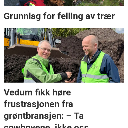
Grunnlag for felling av trær
Vedum fikk høre
frustrasjonen fra
grøntbransjen: – Ta
cowboyene, ikke oss