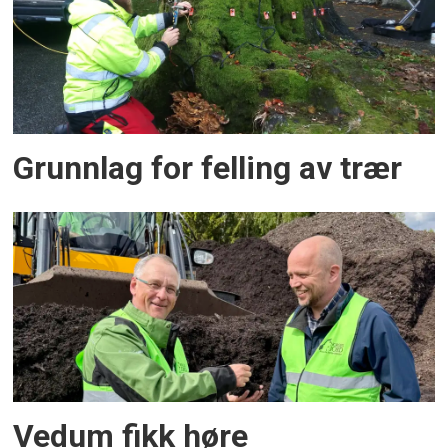
Grunnlag for felling av trær
Vedum fikk høre