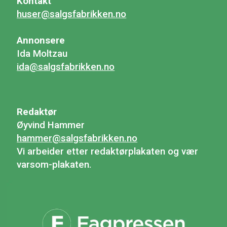
Kontakt
huser@salgsfabrikken.no
Annonsere
Ida Moltzau
ida@salgsfabrikken.no
Redaktør
Øyvind Hammer
hammer@salgsfabrikken.no
Vi arbeider etter redaktørplakaten og vær
varsom-plakaten.