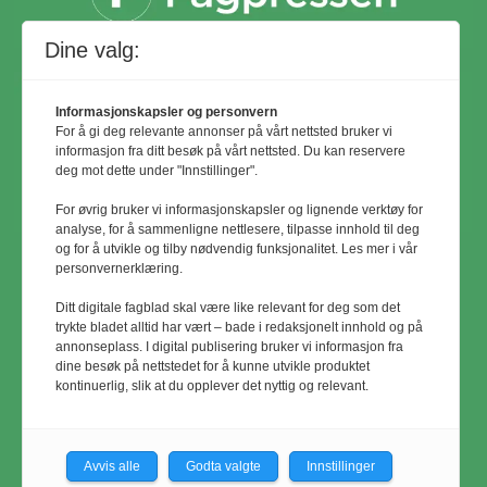
Dine valg:
Informasjonskapsler og personvern
For å gi deg relevante annonser på vårt nettsted bruker vi
informasjon fra ditt besøk på vårt nettsted. Du kan reservere
deg mot dette under "Innstillinger".
For øvrig bruker vi informasjonskapsler og lignende verktøy for
analyse, for å sammenligne nettlesere, tilpasse innhold til deg
og for å utvikle og tilby nødvendig funksjonalitet. Les mer i vår
personvernerklæring.
© Utemiljø24 & Idrettsanlegg 2024
Ditt digitale fagblad skal være like relevant for deg som det
Materialet er vernet etter åndsverkloven.
trykte bladet alltid har vært – bade i redaksjonelt innhold og på
annonseplass. I digital publisering bruker vi informasjon fra
Uten uttrykkelig samtykke er
dine besøk på nettstedet for å kunne utvikle produktet
eksemplarfremstilling bare tillatt når det er
kontinuerlig, slik at du opplever det nyttig og relevant.
hjemlet i lov eller avtale med
Kopinor
Avvis alle
Godta valgte
Innstillinger