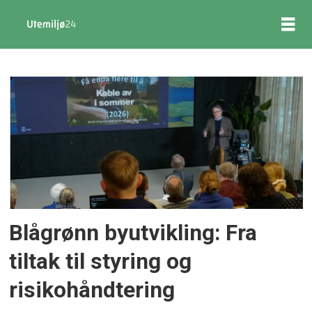
Tag:
risikohåndtering
Blågrønn byutvikling: Fra
tiltak til styring og
risikohåndtering