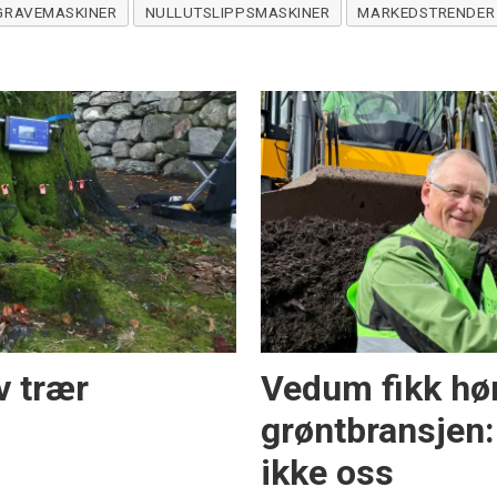
GRAVEMASKINER
NULLUTSLIPPSMASKINER
MARKEDSTRENDER
v trær
Vedum fikk hør
grøntbransjen
ikke oss