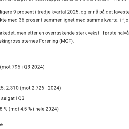
ere 9 prosent i tredje kvartal 2025, og er nå på det laveste ni
 økte med 36 prosent sammenlignet med samme kvartal i fjor
rkedet, men etter en overraskende sterk vekst i første halv
askingrossisternes Forening (MGF).
6 (mot 795 i Q3 2024)
2025: 2.310 (mot 2.726 i 2024)
 salget i Q3
6,8 % (mot 4,5 % i hele 2024)
re