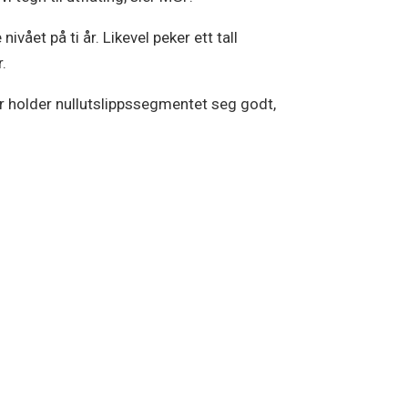
vået på ti år. Likevel peker ett tall
.
år holder nullutslippssegmentet seg godt,