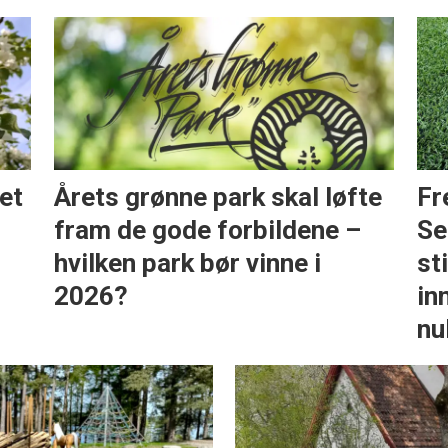
et
Årets grønne park skal løfte
Fr
fram de gode forbildene –
Se
hvilken park bør vinne i
st
2026?
in
nu