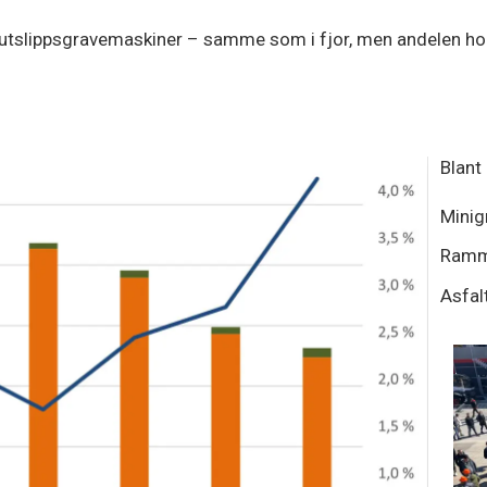
 nullutslippsgravemaskiner – samme som i fjor, men andelen 
Blant 
Minig
Ramm
Asfal