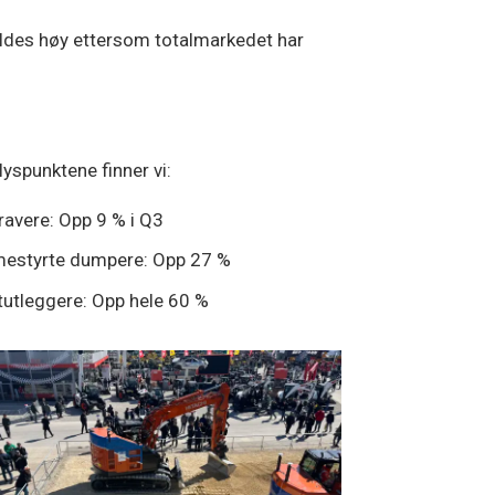
holdes høy ettersom totalmarkedet har
lyspunktene finner vi:
ravere: Opp 9 % i Q3
estyrte dumpere: Opp 27 %
tutleggere: Opp hele 60 %