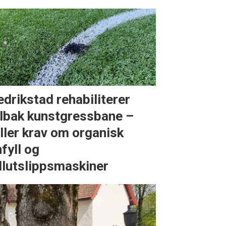
edrikstad rehabiliterer
lbak kunstgressbane –
iller krav om organisk
nfyll og
llutslippsmaskiner