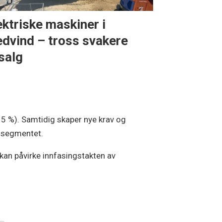
ektriske maskiner i
dvind – tross svakere
salg
–5 %). Samtidig skaper nye krav og
pssegmentet.
an påvirke innfasingstakten av