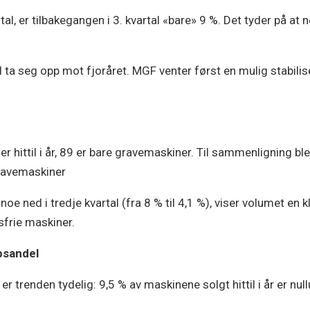
rtal, er tilbakegangen i 3. kvartal «bare» 9 %. Det tyder på
il ta seg opp mot fjoråret. MGF venter først en mulig stabilis
m
er hittil i år, 89 er bare gravemaskiner. Til sammenligning ble
gravemaskiner
noe ned i tredje kvartal (fra 8 % til 4,1 %), viser volumet en 
sfrie maskiner.
psandel
r trenden tydelig: 9,5 % av maskinene solgt hittil i år er null