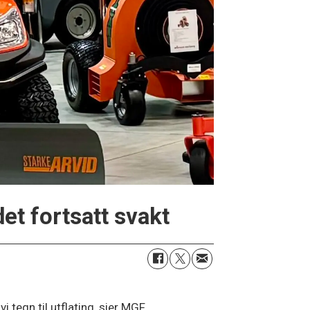
t fortsatt svakt
 tegn til utflating, sier MGF.