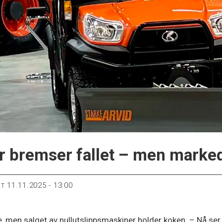
 bremser fallet – men markede
11.11.2025 - 13:00
RT
 men salget av nullutslippsmaskiner holder koken. – Nå ser vi