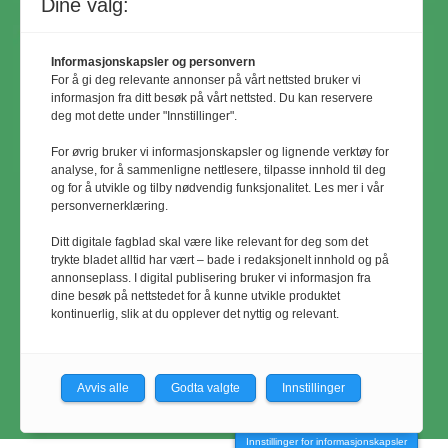
Dine valg:
Informasjonskapsler og personvern
For å gi deg relevante annonser på vårt nettsted bruker vi
informasjon fra ditt besøk på vårt nettsted. Du kan reservere
deg mot dette under "Innstillinger".
For øvrig bruker vi informasjonskapsler og lignende verktøy for
analyse, for å sammenligne nettlesere, tilpasse innhold til deg
og for å utvikle og tilby nødvendig funksjonalitet. Les mer i vår
personvernerklæring.
© Utemiljø24 & Idrettsanlegg 2024
Ditt digitale fagblad skal være like relevant for deg som det
Materialet er vernet etter åndsverkloven.
trykte bladet alltid har vært – bade i redaksjonelt innhold og på
annonseplass. I digital publisering bruker vi informasjon fra
Uten uttrykkelig samtykke er
dine besøk på nettstedet for å kunne utvikle produktet
eksemplarfremstilling bare tillatt når det er
kontinuerlig, slik at du opplever det nyttig og relevant.
hjemlet i lov eller avtale med
Kopinor
Avvis alle
Godta valgte
Innstillinger
Innstillinger for informasjonskapsler