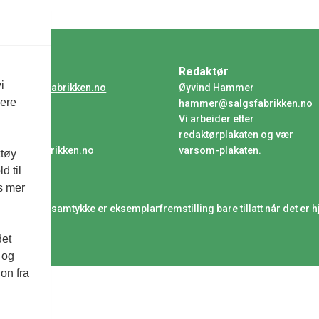
ntakt
Redaktør
i
ser@salgsfabrikken.no
Øyvind Hammer
vere
hammer@salgsfabrikken.no
nonsere
Vi arbeider etter
a Moltzau
redaktørplakaten og vær
a@salgsfabrikken.no
varsom-plakaten.
ktøy
d til
es mer
uttrykkelig samtykke er eksemplarfremstilling bare tillatt når det er h
det
 og
on fra