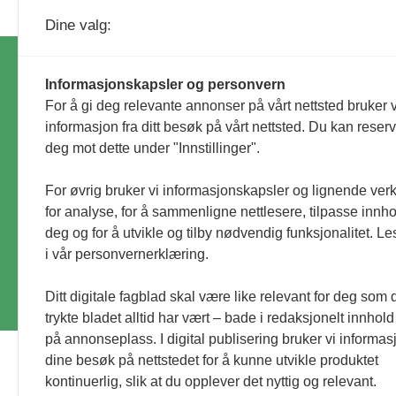
Dine valg:
Informasjonskapsler og personvern
Ko
For å gi deg relevante annonser på vårt nettsted bruker v
hu
informasjon fra ditt besøk på vårt nettsted. Du kan reser
An
deg mot dette under "Innstillinger".
Id
Personvernerklæring
id
For øvrig bruker vi informasjonskapsler og lignende ver
for analyse, for å sammenligne nettlesere, tilpasse innhol
deg og for å utvikle og tilby nødvendig funksjonalitet. L
© Utemiljø24 & Idrettsanlegg 2024
i vår personvernerklæring.
Materialet er vernet etter åndsverkloven. Uten 
Ditt digitale fagblad skal være like relevant for deg som 
trykte bladet alltid har vært – bade i redaksjonelt innhold
på annonseplass. I digital publisering bruker vi informasj
dine besøk på nettstedet for å kunne utvikle produktet
kontinuerlig, slik at du opplever det nyttig og relevant.