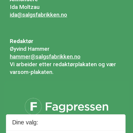
Ida Moltzau
ida@salgsfabrikken.no
Redaktør
Øyvind Hammer
hammer@salgsfabrikken.no
Vi arbeider etter redaktørplakaten og vær
varsom-plakaten.
Dine valg: