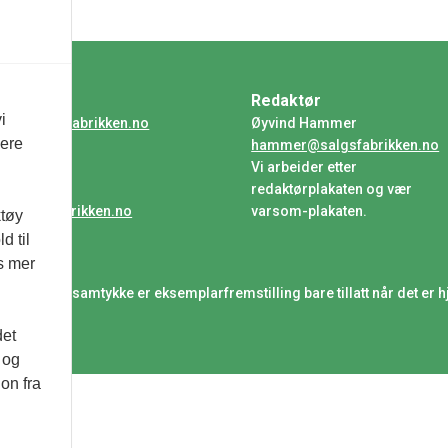
ntakt
Redaktør
i
ser@salgsfabrikken.no
Øyvind Hammer
vere
hammer@salgsfabrikken.no
nonsere
Vi arbeider etter
a Moltzau
redaktørplakaten og vær
a@salgsfabrikken.no
varsom-plakaten.
ktøy
d til
es mer
uttrykkelig samtykke er eksemplarfremstilling bare tillatt når det er h
det
 og
on fra