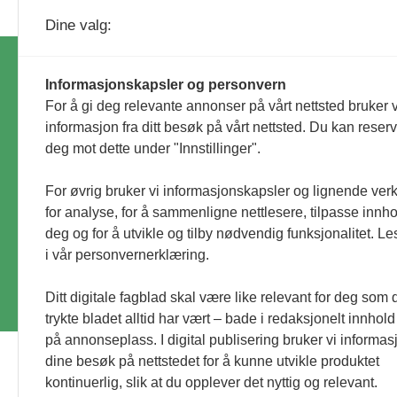
Dine valg:
Informasjonskapsler og personvern
Ko
For å gi deg relevante annonser på vårt nettsted bruker v
hu
informasjon fra ditt besøk på vårt nettsted. Du kan reser
An
deg mot dette under "Innstillinger".
Id
Personvernerklæring
id
For øvrig bruker vi informasjonskapsler og lignende ver
for analyse, for å sammenligne nettlesere, tilpasse innhol
deg og for å utvikle og tilby nødvendig funksjonalitet. L
© Utemiljø24 & Idrettsanlegg 2024
i vår personvernerklæring.
Materialet er vernet etter åndsverkloven. Uten 
Ditt digitale fagblad skal være like relevant for deg som 
trykte bladet alltid har vært – bade i redaksjonelt innhold
på annonseplass. I digital publisering bruker vi informasj
dine besøk på nettstedet for å kunne utvikle produktet
kontinuerlig, slik at du opplever det nyttig og relevant.