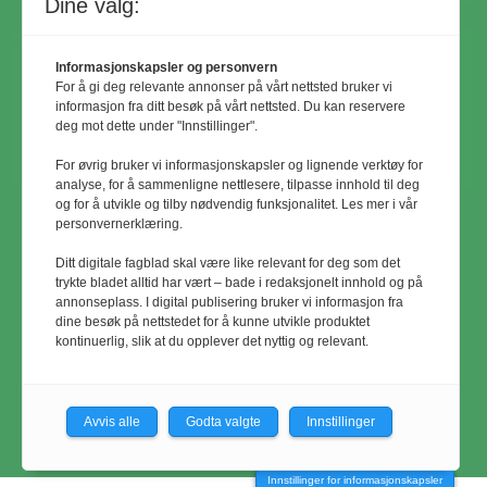
Dine valg:
Informasjonskapsler og personvern
For å gi deg relevante annonser på vårt nettsted bruker vi
informasjon fra ditt besøk på vårt nettsted. Du kan reservere
deg mot dette under "Innstillinger".
For øvrig bruker vi informasjonskapsler og lignende verktøy for
analyse, for å sammenligne nettlesere, tilpasse innhold til deg
og for å utvikle og tilby nødvendig funksjonalitet. Les mer i vår
personvernerklæring.
© Utemiljø24 & Idrettsanlegg 2024
Ditt digitale fagblad skal være like relevant for deg som det
Materialet er vernet etter åndsverkloven.
trykte bladet alltid har vært – bade i redaksjonelt innhold og på
annonseplass. I digital publisering bruker vi informasjon fra
Uten uttrykkelig samtykke er
dine besøk på nettstedet for å kunne utvikle produktet
eksemplarfremstilling bare tillatt når det er
kontinuerlig, slik at du opplever det nyttig og relevant.
hjemlet i lov eller avtale med
Kopinor
Avvis alle
Godta valgte
Innstillinger
Innstillinger for informasjonskapsler