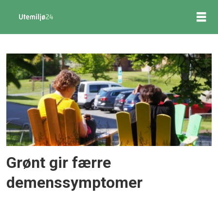
Tag:
eldreomsorg
Grønt gir færre
demenssymptomer