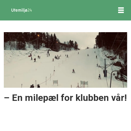
Tag:
bærekraftig
drift
– En milepæl for klubben vår!