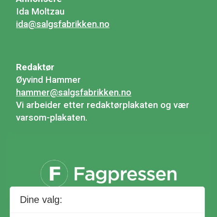
Ida Moltzau
ida@salgsfabrikken.no
Redaktør
Øyvind Hammer
hammer@salgsfabrikken.no
Vi arbeider etter redaktørplakaten og vær
varsom-plakaten.
Dine valg: