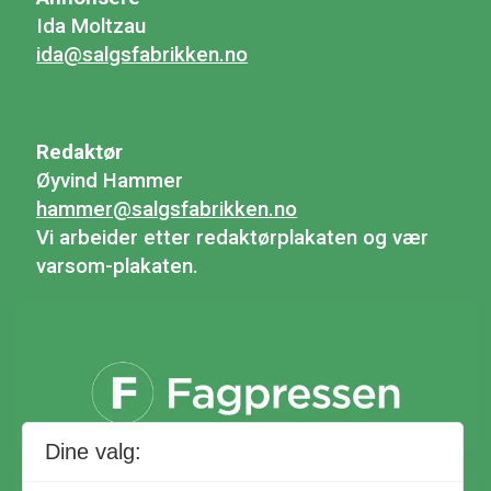
Ida Moltzau
ida@salgsfabrikken.no
Redaktør
Øyvind Hammer
hammer@salgsfabrikken.no
Vi arbeider etter redaktørplakaten og vær
varsom-plakaten.
Dine valg: