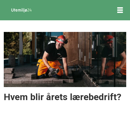
Tag:
årets
lærebedrift
Hvem blir årets lærebedrift?