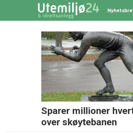
Nyhetsbre
Tag:
skøytehall
Sparer millioner hver
over skøytebanen