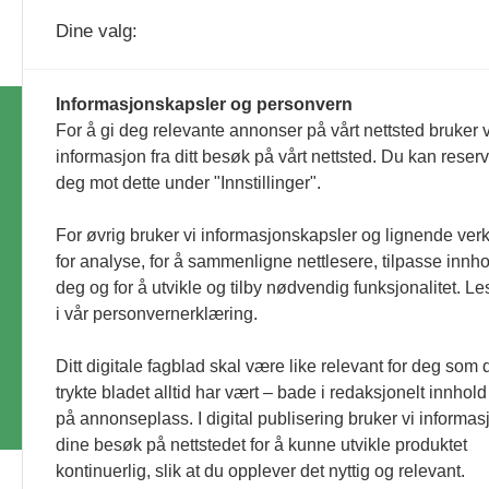
Dine valg:
Informasjonskapsler og personvern
For å gi deg relevante annonser på vårt nettsted bruker v
Ko
informasjon fra ditt besøk på vårt nettsted. Du kan reser
hu
deg mot dette under "Innstillinger".
An
For øvrig bruker vi informasjonskapsler og lignende ver
Id
for analyse, for å sammenligne nettlesere, tilpasse innhol
Personvernerklæring
id
deg og for å utvikle og tilby nødvendig funksjonalitet. L
i vår personvernerklæring.
© Utemiljø24 & Idrettsanlegg 2024
Materialet er vernet etter åndsverkloven. Uten 
Ditt digitale fagblad skal være like relevant for deg som 
trykte bladet alltid har vært – bade i redaksjonelt innhold
på annonseplass. I digital publisering bruker vi informasj
dine besøk på nettstedet for å kunne utvikle produktet
kontinuerlig, slik at du opplever det nyttig og relevant.