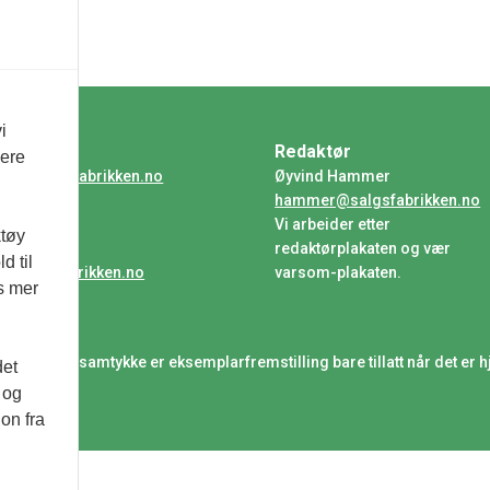
i
ntakt
Redaktør
vere
ser@salgsfabrikken.no
Øyvind Hammer
hammer@salgsfabrikken.no
nonsere
Vi arbeider etter
ktøy
a Moltzau
redaktørplakaten og vær
d til
a@salgsfabrikken.no
varsom-plakaten.
es mer
uttrykkelig samtykke er eksemplarfremstilling bare tillatt når det er h
det
 og
on fra