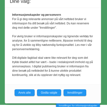
Dine valg:
Informasjonskapsler og personvern
For å gi deg relevante annonser på vårt nettsted bruker vi
informasjon fra ditt besøk på vårt nettsted. Du kan reservere
deg mot dette under "Innstillinger".
For øvrig bruker vi informasjonskapsler og lignende verktøy for
analyse, for å sammenligne nettlesere, tilpasse innhold til deg
og for å utvikle og tilby nødvendig funksjonalitet. Les mer i vår
personvernerklæring.
© Utemiljø24 & Idrettsanlegg 2024
Ditt digitale fagblad skal være like relevant for deg som det
Materialet er vernet etter åndsverkloven.
trykte bladet alltid har vært – bade i redaksjonelt innhold og på
annonseplass. I digital publisering bruker vi informasjon fra
Uten uttrykkelig samtykke er
dine besøk på nettstedet for å kunne utvikle produktet
eksemplarfremstilling bare tillatt når det er
kontinuerlig, slik at du opplever det nyttig og relevant.
hjemlet i lov eller avtale med
Kopinor
Avvis alle
Godta valgte
Innstillinger
Innstillinger for informasjonskapsler