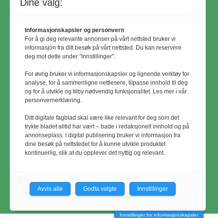
Dine valg:
Informasjonskapsler og personvern
For å gi deg relevante annonser på vårt nettsted bruker vi
informasjon fra ditt besøk på vårt nettsted. Du kan reservere
deg mot dette under "Innstillinger".
For øvrig bruker vi informasjonskapsler og lignende verktøy for
analyse, for å sammenligne nettlesere, tilpasse innhold til deg
og for å utvikle og tilby nødvendig funksjonalitet. Les mer i vår
personvernerklæring.
© Utemiljø24 & Idrettsanlegg 2024
Ditt digitale fagblad skal være like relevant for deg som det
Materialet er vernet etter åndsverkloven.
trykte bladet alltid har vært – bade i redaksjonelt innhold og på
annonseplass. I digital publisering bruker vi informasjon fra
Uten uttrykkelig samtykke er
dine besøk på nettstedet for å kunne utvikle produktet
eksemplarfremstilling bare tillatt når det er
kontinuerlig, slik at du opplever det nyttig og relevant.
hjemlet i lov eller avtale med
Kopinor
Avvis alle
Godta valgte
Innstillinger
Innstillinger for informasjonskapsler