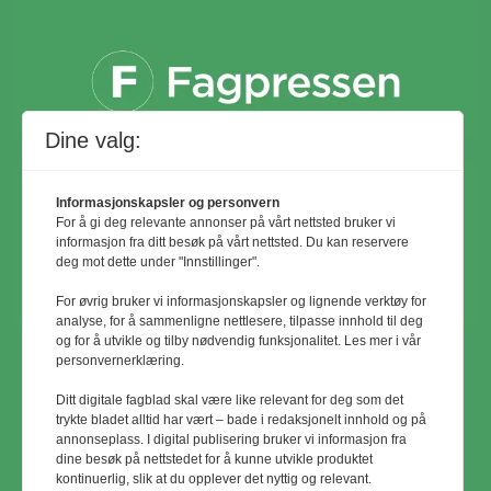
Dine valg:
Informasjonskapsler og personvern
For å gi deg relevante annonser på vårt nettsted bruker vi
informasjon fra ditt besøk på vårt nettsted. Du kan reservere
deg mot dette under "Innstillinger".
For øvrig bruker vi informasjonskapsler og lignende verktøy for
analyse, for å sammenligne nettlesere, tilpasse innhold til deg
og for å utvikle og tilby nødvendig funksjonalitet. Les mer i vår
personvernerklæring.
© Utemiljø24 & Idrettsanlegg 2024
Ditt digitale fagblad skal være like relevant for deg som det
Materialet er vernet etter åndsverkloven.
trykte bladet alltid har vært – bade i redaksjonelt innhold og på
annonseplass. I digital publisering bruker vi informasjon fra
Uten uttrykkelig samtykke er
dine besøk på nettstedet for å kunne utvikle produktet
eksemplarfremstilling bare tillatt når det er
kontinuerlig, slik at du opplever det nyttig og relevant.