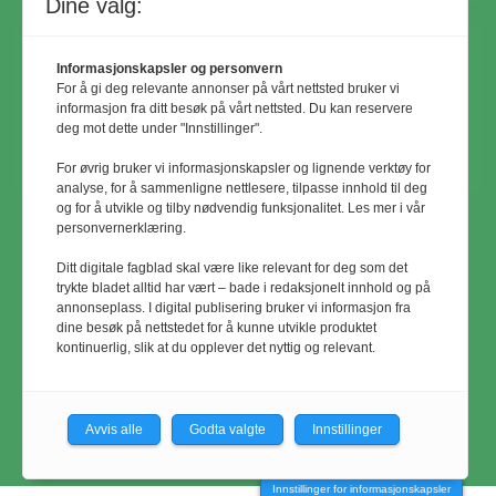
Dine valg:
Informasjonskapsler og personvern
For å gi deg relevante annonser på vårt nettsted bruker vi
informasjon fra ditt besøk på vårt nettsted. Du kan reservere
deg mot dette under "Innstillinger".
For øvrig bruker vi informasjonskapsler og lignende verktøy for
analyse, for å sammenligne nettlesere, tilpasse innhold til deg
og for å utvikle og tilby nødvendig funksjonalitet. Les mer i vår
personvernerklæring.
© Utemiljø24 & Idrettsanlegg 2024
Ditt digitale fagblad skal være like relevant for deg som det
Materialet er vernet etter åndsverkloven.
trykte bladet alltid har vært – bade i redaksjonelt innhold og på
annonseplass. I digital publisering bruker vi informasjon fra
Uten uttrykkelig samtykke er
dine besøk på nettstedet for å kunne utvikle produktet
eksemplarfremstilling bare tillatt når det er
kontinuerlig, slik at du opplever det nyttig og relevant.
hjemlet i lov eller avtale med
Kopinor
Avvis alle
Godta valgte
Innstillinger
Innstillinger for informasjonskapsler