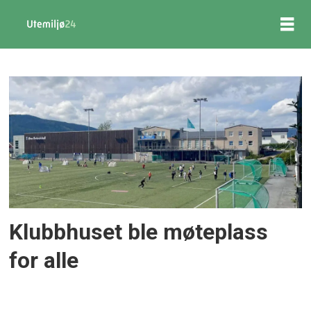
Tag:
drammens
ballklubb
Klubbhuset ble møteplass
for alle