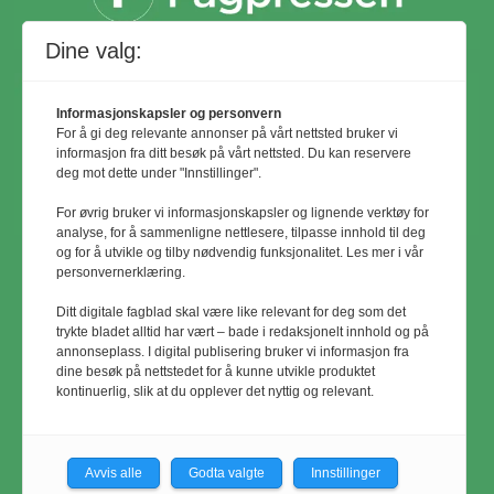
Dine valg:
Informasjonskapsler og personvern
For å gi deg relevante annonser på vårt nettsted bruker vi
informasjon fra ditt besøk på vårt nettsted. Du kan reservere
deg mot dette under "Innstillinger".
For øvrig bruker vi informasjonskapsler og lignende verktøy for
analyse, for å sammenligne nettlesere, tilpasse innhold til deg
og for å utvikle og tilby nødvendig funksjonalitet. Les mer i vår
personvernerklæring.
© Utemiljø24 & Idrettsanlegg 2024
Ditt digitale fagblad skal være like relevant for deg som det
Materialet er vernet etter åndsverkloven.
trykte bladet alltid har vært – bade i redaksjonelt innhold og på
annonseplass. I digital publisering bruker vi informasjon fra
Uten uttrykkelig samtykke er
dine besøk på nettstedet for å kunne utvikle produktet
eksemplarfremstilling bare tillatt når det er
kontinuerlig, slik at du opplever det nyttig og relevant.
hjemlet i lov eller avtale med
Kopinor
Avvis alle
Godta valgte
Innstillinger