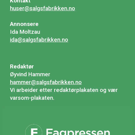
Kontakt
huser@salgsfabrikken.no
Annonsere
Ida Moltzau
ida@salgsfabrikken.no
Redaktør
Øyvind Hammer
hammer@salgsfabrikken.no
Vi arbeider etter redaktørplakaten og vær
varsom-plakaten.